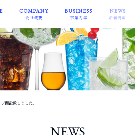
E
COMPANY
BUSINESS
NEWS
ム
会社概要
事業内容
新着情報
弊社の強み
輸出事業
輸入事業
ージ開設致しました。
NEWS